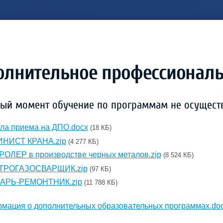
олнительное профессиональ
ный момент обучение по программам не осущест
ла приема на ДПО.docx
(18 КБ)
НИСТ КРАНА.zip
(4 277 КБ)
ОЛЕР в производстве черных металов.zip
(8 524 КБ)
ТРОГАЗОСВАРЩИК.zip
(97 КБ)
АРЬ-РЕМОНТНИК.zip
(11 788 КБ)
мация о дополнительных образовательных программах.do