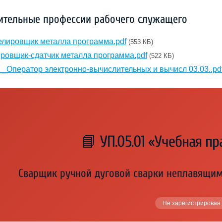
ительные профессии рабочего служащего
лировщик металла программа.pdf
(553 КБ)
ровщик-сдатчик металла программа.pdf
(522 КБ)
 _Оператор электронно-вычислительных и вычисл 03.03..pd
📘 УП.05.01 «Учебная пр
Сварщик ручной дуговой сварки неплавящим
Не зарегистрирован