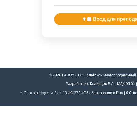
👨‍🏫 Вход для препод
© 2026 ГАПОУ СО «Полевской многопрофильный т
Разработчик: Кодинцев Е.А. | МДК.05.01 |
⚠ Соответствует ч. 3 ст. 13 ФЗ-273 «Об образовании в РФ» | 🔒 С