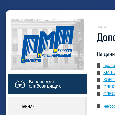
Главная
Доп
На дан
прави
МАШИ
КОНТР
Версия для
слабовидящих
ЭЛЕК
СЛЕС
ГЛАВНАЯ
инфор