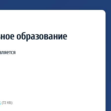
ное образование
вляется
c
(72 КБ)