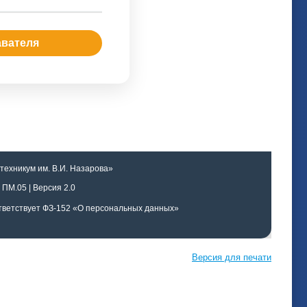
авателя
ехникум им. В.И. Назарова»
 ПМ.05 | Версия 2.0
оответствует ФЗ-152 «О персональных данных»
Версия для печати