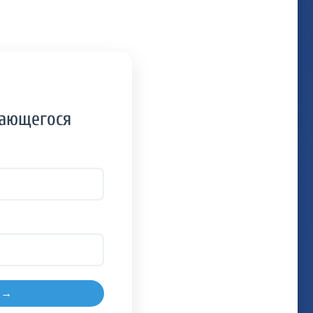
чающегося
 →