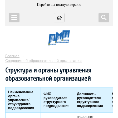
Перейти на полную версию
Главная
→
Сведения об образовательной организации
Структура и органы управления
образовательной организацией
Наименование
ФИО
Должность
Адр
органа
руководителя
руководителя
мес
управления/
структурного
структурного
стр
структурного
подразделения
подразделения
под
подразделения
начальник