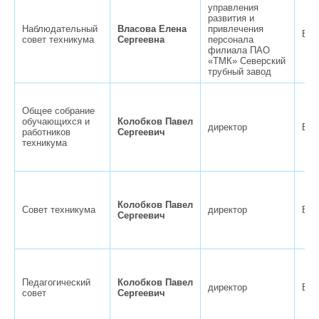
управления
развития и
Наблюдательный
Власова Елена
привлечения
Вер
совет техникума
Сергеевна
персонала
филиала ПАО
«ТМК» Северский
трубный завод
Общее собрание
обучающихся и
Колобков Павел
директор
Вер
работников
Сергеевич
техникума
Колобков Павел
Совет техникума
директор
Вер
Сергеевич
Педагогический
Колобков Павел
директор
Вер
совет
Сергеевич