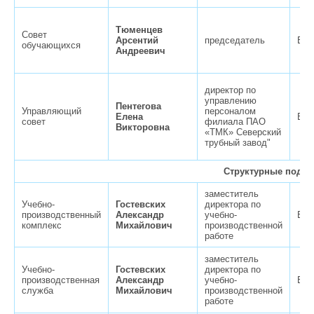
Тюменцев
Совет
Арсентий
председатель
Вер
обучающихся
Андреевич
директор по
управлению
Пентегова
Управляющий
персоналом
Елена
Вер
совет
филиала ПАО
Викторовна
«ТМК» Северский
трубный завод"
Структурные подра
заместитель
Учебно-
Гостевских
директора по
производственный
Александр
учебно-
Вер
комплекс
Михайлович
производственной
работе
заместитель
Учебно-
Гостевских
директора по
производственная
Александр
учебно-
Вер
служба
Михайлович
производственной
работе