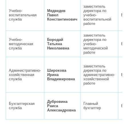
заместитель
Учебно-
Медведев
директора по
воспитательная
Павел
учебно-
Вер
служба
Константинович
воспитательной
работе
заместитель
Учебно-
Бородай
директора по
методическая
Татьяна
учебно-
Вер
служба
Николаевна
методической
работе
заместитель
Административно-
Широкова
директора по
хозяйственная
Ирина
административно-
Вер
служба
Владимировна
хозяйственной
работе
Дубровина
Бухгалтерская
Главный
Раиса
Вер
служба
бухгалтер
Александровна