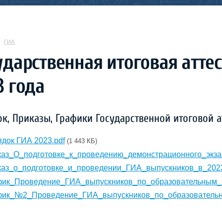
ГИА
ударственная итоговая атте
3 года
к, Приказы, Графики Государственной итоговой а
док ГИА 2023.pdf
(1 443 КБ)
аз_О_подготовке_к_проведению_демонстрационного_экза
аз_о_подготовке_и_проведении_ГИА_выпускников_в_2023
фик_Проведение_ГИА_выпускников_по_образовательным_п
фик_№2_Проведение_ГИА_выпускников_по_образовательн