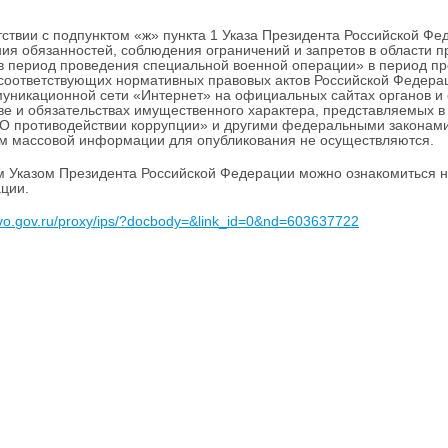
тствии с подпунктом «ж» пункта 1 Указа Президента Российской Ф
ия обязанностей, соблюдения ограничений и запретов в области 
в период проведения специальной военной операции» в период пр
соответствующих нормативных правовых актов Российской Федер
уникационной сети «Интернет» на официальных сайтах органов и о
е и обязательствах имущественного характера, представляемых в
О противодействии коррупции» и другими федеральными законами
м массовой информации для опубликования не осуществляются.
 Указом Президента Российской Федерации можно ознакомиться 
ции.
avo.gov.ru/proxy/ips/?docbody=&link_id=0&nd=603637722