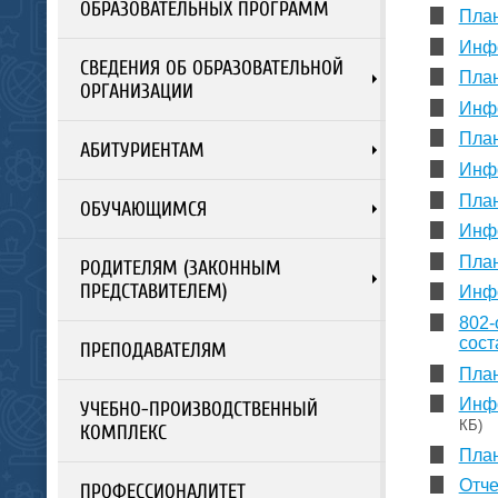
ОБРАЗОВАТЕЛЬНЫХ ПРОГРАММ
План
Инфо
СВЕДЕНИЯ ОБ ОБРАЗОВАТЕЛЬНОЙ
План
ОРГАНИЗАЦИИ
Инфо
План
АБИТУРИЕНТАМ
Инфо
План
ОБУЧАЮЩИМСЯ
Инфо
План
РОДИТЕЛЯМ (ЗАКОННЫМ
ПРЕДСТАВИТЕЛЕМ)
Инфо
802-
сост
ПРЕПОДАВАТЕЛЯМ
План
Инфо
УЧЕБНО-ПРОИЗВОДСТВЕННЫЙ
КБ)
КОМПЛЕКС
План
Отче
ПРОФЕССИОНАЛИТЕТ