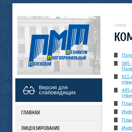
Главная
→
КОМ
Поло
585 
Поле
611-
утве
Версия для
445-
слабовидящих
утве
План
Инфо
ГЛАВНАЯ
План
ЛИЦЕНЗИРОВАНИЕ
Инфо