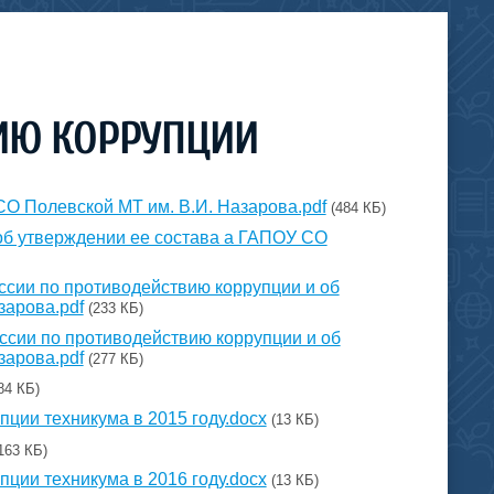
ИЮ КОРРУПЦИИ
О Полевской МТ им. В.И. Назарова.pdf
(484 КБ)
 об утверждении ее состава а ГАПОУ СО
иссии по противодействию коррупции и об
зарова.pdf
(233 КБ)
иссии по противодействию коррупции и об
зарова.pdf
(277 КБ)
84 КБ)
ции техникума в 2015 году.docx
(13 КБ)
163 КБ)
ции техникума в 2016 году.docx
(13 КБ)